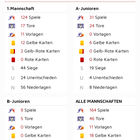
1.Mannschaft
A-Junioren
124
Spiele
31
Spiele
17
Tore
24
Tore
11
Vorlagen
0
Vorlagen
12
Gelbe Karten
6
Gelbe Karten
2
Gelb-Rote Karten
0
Gelb-Rote Karten
0
Rote Karten
0
Rote Karten
S
44 Siege
S
19 Siege
U
24 Unentschieden
U
4 Unentschieden
N
56 Niederlagen
N
8 Niederlagen
B-Junioren
ALLE MANNSCHAFTEN
9
Spiele
164
Spiele
5
Tore
46
Tore
0
Vorlagen
11
Vorlagen
0
Gelbe Karten
18
Gelbe Karten