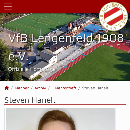
VfB Lengenfeld 1908
e.V.
Offizielle Homepage
Männer
Archiv
1.Mannschaft
Steven Hanelt
Steven Hanelt