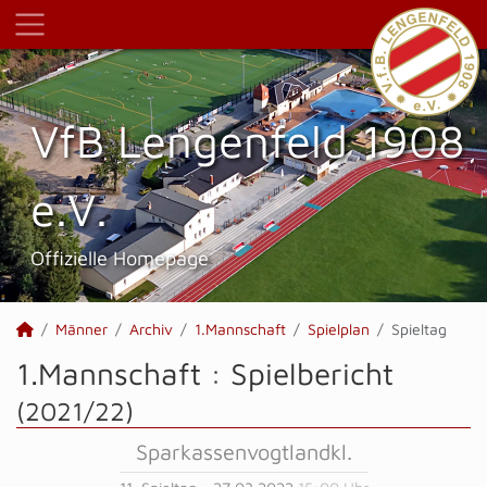
VfB Lengenfeld 1908
e.V.
Offizielle Homepage
Männer
Archiv
1.Mannschaft
Spielplan
Spieltag
1.Mannschaft :
Spielbericht
(2021/22)
Sparkassenvogtlandkl.