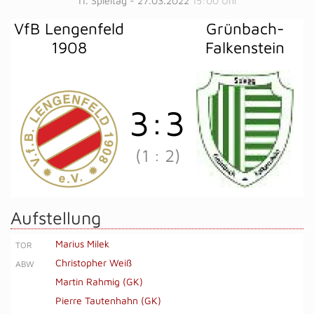
11. Spieltag - 27.03.2022
15:00 Uhr
VfB Lengenfeld
Grünbach-
1908
Falkenstein
3
:
3
(1
:
2)
Aufstellung
Marius Milek
TOR
Christopher Weiß
ABW
Martin Rahmig (GK)
Pierre Tautenhahn (GK)