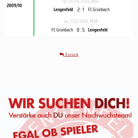
So, 20.09.2009
, 4.ST
2009/10
2 : 1
Lengenfeld
FC Grünbach
Sa, 27.03.2010
, 17.ST
0 : 5
FC Grünbach
Lengenfeld
Zurück