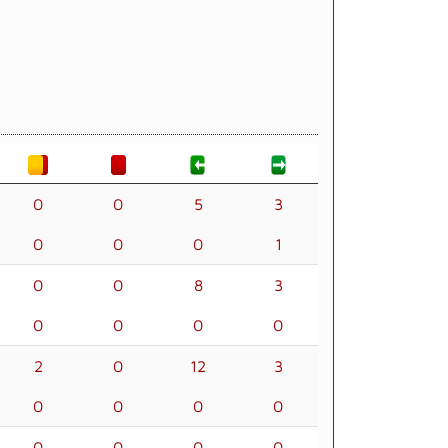
0
0
5
3
0
0
0
1
0
0
8
3
0
0
0
0
2
0
12
3
0
0
0
0
0
0
0
0