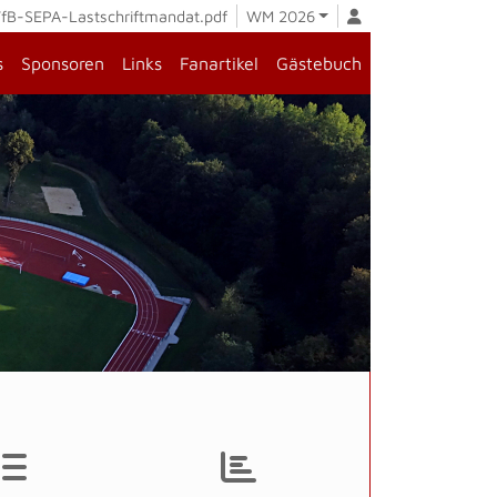
fB-SEPA-Lastschriftmandat.pdf
WM 2026
s
Sponsoren
Links
Fanartikel
Gästebuch