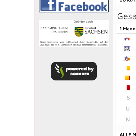
Gesa
1.Mann
S
U
N
ALLE 