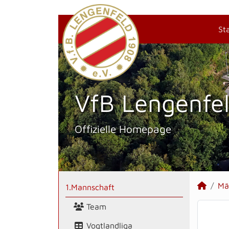
St
VfB Lengenfel
Offizielle Homepage
Mä
1.Mannschaft
Team
Vogtlandliga