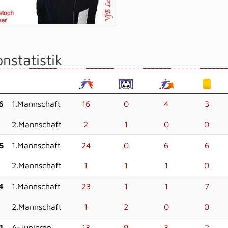
nstatistik
6
1.Mannschaft
16
0
4
3
2.Mannschaft
2
1
0
0
5
1.Mannschaft
24
0
6
6
2.Mannschaft
1
1
1
0
4
1.Mannschaft
23
1
1
7
2.Mannschaft
1
2
0
0
1
A-Junioren
13
9
3
2