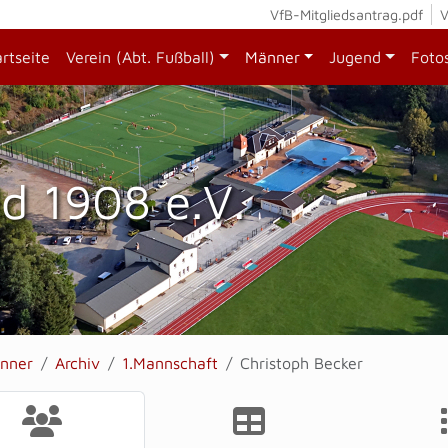
VfB-Mitgliedsantrag.pdf
V
artseite
Verein (Abt. Fußball)
Männer
Jugend
Foto
d 1908 e.V.
nner
Archiv
1.Mannschaft
Christoph Becker