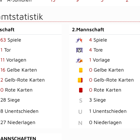
mtstatistik
schaft
2.Mannschaft
63
Spiele
4
Spiele
1
Tor
4
Tore
11
Vorlagen
1
Vorlage
16
Gelbe Karten
0
Gelbe Karten
2
Gelb-Rote Karten
0
Gelb-Rote Karten
0
Rote Karten
0
Rote Karten
S
28 Siege
3 Siege
U
8 Unentschieden
1 Unentschieden
N
27 Niederlagen
0 Niederlagen
MANNSCHAFTEN