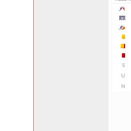
S
U
N