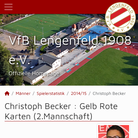
VfB Lengenfeld 1908
e.V.
Offizielle Homepage
Männer
Spielerstatistik
2014/15
Christoph Becker
Christoph Becker : Gelb Rote
Karten (2.Mannschaft)