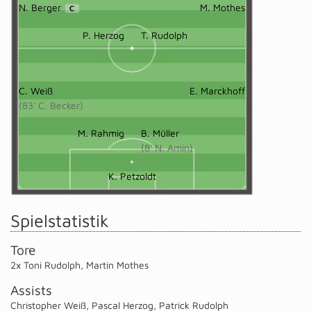
N. Berger
M. Mothes
C
P. Herzog
T. Rudolph
C. Weiß
E. Marckhoff
(83' C. Becker)
M. Rahmig
B. Müller
(8' N. Amin)
K. Petzoldt
Spielstatistik
Tore
2x Toni Rudolph
,
Martin Mothes
Assists
Christopher Weiß
,
Pascal Herzog
,
Patrick Rudolph