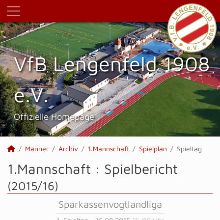
VfB Lengenfeld 1908
e.V.
Offizielle Homepage
Männer
Archiv
1.Mannschaft
Spielplan
Spieltag
1.Mannschaft :
Spielbericht
(2015/16)
Sparkassenvogtlandliga