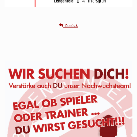
0 : 4
Lengenfeld
Irfersgrün
Zurück