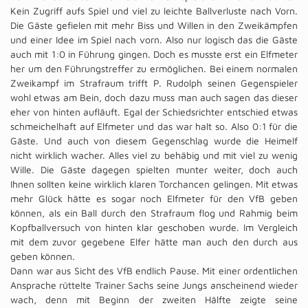
Kein Zugriff aufs Spiel und viel zu leichte Ballverluste nach Vorn.
Die Gäste gefielen mit mehr Biss und Willen in den Zweikämpfen
und einer Idee im Spiel nach vorn. Also nur logisch das die Gäste
auch mit 1:0 in Führung gingen. Doch es musste erst ein Elfmeter
her um den Führungstreffer zu ermöglichen. Bei einem normalen
Zweikampf im Strafraum trifft P. Rudolph seinen Gegenspieler
wohl etwas am Bein, doch dazu muss man auch sagen das dieser
eher von hinten aufläuft. Egal der Schiedsrichter entschied etwas
schmeichelhaft auf Elfmeter und das war halt so. Also 0:1 für die
Gäste. Und auch von diesem Gegenschlag wurde die Heimelf
nicht wirklich wacher. Alles viel zu behäbig und mit viel zu wenig
Wille. Die Gäste dagegen spielten munter weiter, doch auch
Ihnen sollten keine wirklich klaren Torchancen gelingen. Mit etwas
mehr Glück hätte es sogar noch Elfmeter für den VfB geben
können, als ein Ball durch den Strafraum flog und Rahmig beim
Kopfballversuch von hinten klar geschoben wurde. Im Vergleich
mit dem zuvor gegebene Elfer hätte man auch den durch aus
geben können.
Dann war aus Sicht des VfB endlich Pause. Mit einer ordentlichen
Ansprache rüttelte Trainer Sachs seine Jungs anscheinend wieder
wach, denn mit Beginn der zweiten Hälfte zeigte seine