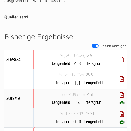
ausgewechselt werden mussten.
Quelle:
sami
Bisherige Ergebnisse
Datum anzeigen
So, 29.10.2023
, 12.ST
2023/24
2 : 3
Lengenfeld
Irfersgrün
So, 26.05.2024
, 25.ST
1 : 1
Irfersgrün
Lengenfeld
So, 02.09.2018
, 2.ST
2018/19
1 : 4
Lengenfeld
Irfersgrün
(
)
So, 03.03.2019
, 15.ST
0 : 0
Irfersgrün
Lengenfeld
(
)