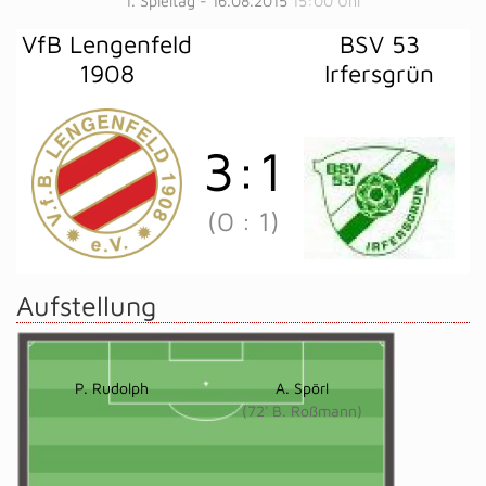
1. Spieltag - 16.08.2015
15:00 Uhr
VfB Lengenfeld
BSV 53
1908
Irfersgrün
3
:
1
(0
:
1)
Aufstellung
P. Rudolph
A. Spörl
(72' B. Roßmann)