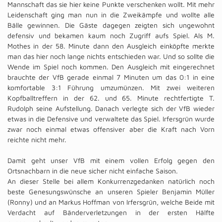
Mannschaft das sie hier keine Punkte verschenken wollt. Mit mehr
Leidenschaft ging man nun in die Zweikämpfe und wollte alle
Bälle gewinnen. Die Gäste dagegen zeigten sich ungewohnt
defensiv und bekamen kaum noch Zugriff aufs Spiel. Als M.
Mothes in der 58. Minute dann den Ausgleich einköpfte merkte
man das hier noch lange nichts entschieden war. Und so sollte die
Wende im Spiel noch kommen. Den Ausgleich mit eingerechnet
brauchte der VfB gerade einmal 7 Minuten um das 0:1 in eine
komfortable 3:1 Führung umzumünzen. Mit zwei weiteren
Kopfballtreffern in der 62. und 65. Minute rechtfertigte T.
Rudolph seine Aufstellung. Danach verlegte sich der VfB wieder
etwas in die Defensive und verwaltete das Spiel. Irfersgrün wurde
zwar noch einmal etwas offensiver aber die Kraft nach Vorn
reichte nicht mehr.
Damit geht unser VfB mit einem vollen Erfolg gegen den
Ortsnachbarn in die neue sicher nicht einfache Saison.
An dieser Stelle bei allem Konkurrenzgedanken natürlich noch
beste Genesungswünsche an unseren Spieler Benjamin Müller
(Ronny) und an Markus Hoffman von Irfersgrün, welche Beide mit
Verdacht auf Bänderverletzungen in der ersten Hälfte