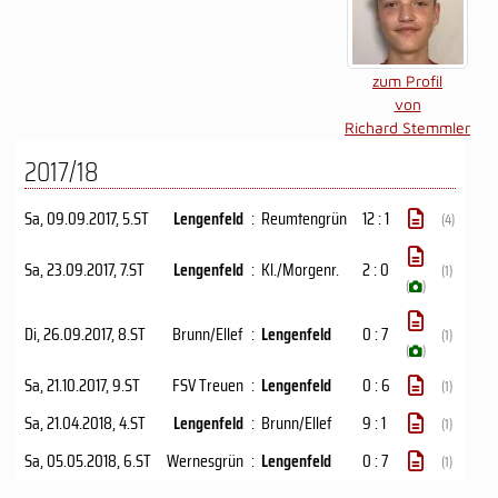
zum Profil
von
Richard Stemmler
2017/18
Sa, 09.09.2017
, 5.ST
Lengenfeld
:
Reumtengrün
12 : 1
(4)
Sa, 23.09.2017
, 7.ST
Lengenfeld
:
Kl./Morgenr.
2 : 0
(1)
(
)
Di, 26.09.2017
, 8.ST
Brunn/​Ellef
:
Lengenfeld
0 : 7
(1)
(
)
Sa, 21.10.2017
, 9.ST
FSV Treuen
:
Lengenfeld
0 : 6
(1)
Sa, 21.04.2018
, 4.ST
Lengenfeld
:
Brunn/​Ellef
9 : 1
(1)
Sa, 05.05.2018
, 6.ST
Wernesgrün
:
Lengenfeld
0 : 7
(1)