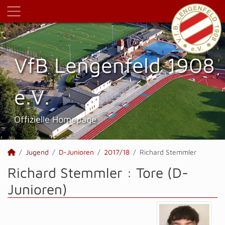
VfB Lengenfeld 1908
e.V.
Offizielle Homepage
Jugend
D-Junioren
2017/18
Richard Stemmler
Richard Stemmler : Tore (D-
Junioren)