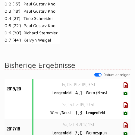
0:2 (15')
Paul Gustav Knoll
0:3 (18')
Paul Gustav Knoll
0:4 (21')
Timo Schneider
0:5 (22')
Paul Gustav Knoll
0:6 (30')
Richard Stemmler
0:7 (44')
Kelvyn Weigel
Bisherige Ergebnisse
Datum anzeigen
Fr, 06.09.2019
, 3.ST
2019/20
4 : 1
Lengenfeld
Wern./​Neust
(
)
Sa, 16.11.2019
, 10.ST
1 : 3
Wern./​Neust
Lengenfeld
(
)
Sa, 12.08.2017
, 1.ST
2017/18
7 : 0
Lengenfeld
Wernesgrün
(
)