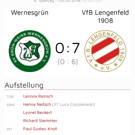
6. Spieltag - 05.05.2018
10:00 Uhr
Wernesgrün
VfB Lengenfeld
1908
0
:
7
(0
:
6)
Aufstellung
Lennox Reinsch
TOR
Hanna Neitsch
(
31' Luca Czyzykowski
)
ABW
Lyonel Benkert
Richard Stemmler
Paul Gustav Knoll
MIT