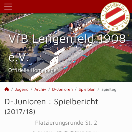
VfB Lengenfeld 1908
e.V.
Offizielle Homepage
Jugend
Archiv
D-Junioren
Spielplan
Spieltag
D-Junioren :
Spielbericht
(2017/18)
Platzierungsrunde St. 2