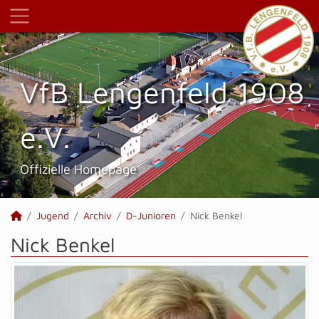
VfB Lengenfeld 1908
e.V.
Offizielle Homepage
Jugend
Archiv
D-Junioren
Nick Benkel
Nick Benkel