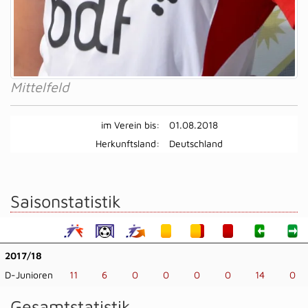
Mittelfeld
im Verein bis:
01.08.2018
Herkunftsland:
Deutschland
Saisonstatistik
2017/18
D-Junioren
11
6
0
0
0
0
14
0
Gesamtstatistik