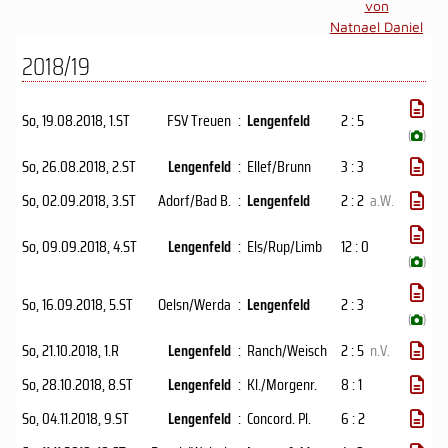
von
Natnael Daniel
2018/19
So, 19.08.2018
, 1.ST
FSV Treuen
:
Lengenfeld
2 : 5
(
)
So, 26.08.2018
, 2.ST
Lengenfeld
:
Ellef/​Brunn
3 : 3
So, 02.09.2018
, 3.ST
Adorf/Bad B.
:
Lengenfeld
2 : 2
a.W.
So, 09.09.2018
, 4.ST
Lengenfeld
:
Els/Rup/Limb
12 : 0
(
)
So, 16.09.2018
, 5.ST
Oelsn/​Werda
:
Lengenfeld
2 : 3
(
)
So, 21.10.2018
, 1.R
Lengenfeld
:
Ranch/Weisch
2 : 5
n.V.
So, 28.10.2018
, 8.ST
Lengenfeld
:
Kl./Morgenr.
8 : 1
So, 04.11.2018
, 9.ST
Lengenfeld
:
Concord. Pl.
6 : 2