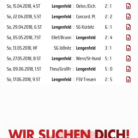
So, 15.04.2018
, 4.ST
Lengenfeld
:
Oelsn./Eich.
2 : 1
So, 22.04.2018
, 5.ST
Lengenfeld
:
Concord. Pl.
2 : 2
So, 29.04.2018
, 6.ST
Lengenfeld
:
SG Kürbitz
6 : 1
Sa, 05.05.2018
, 7.ST
Ellef/​Brunn
:
Lengenfeld
2 : 4
So, 13.05.2018
, HF
SG Jößnitz
:
Lengenfeld
3 : 1
So, 27.05.2018
, 8.ST
Lengenfeld
:
Wern/St-Hund
5 : 1
Sa, 09.06.2018
, 1.ST
Theu/​Großfr
:
Lengenfeld
5 : 0
So, 17.06.2018
, 9.ST
Lengenfeld
:
FSV Treuen
2 : 5