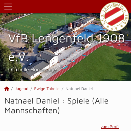
VfB Lengenfeld 1908
e.V.
Offizielle Homepage
Jugend
Ewige Tabelle
Natnael Daniel
Natnael Daniel : Spiele (Alle
Mannschaften)
zum Profil