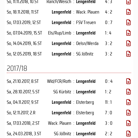
So, 11.11.2018
, 10.ST
Ranch/Weisch
:
Lengenfeld
4 : 3
So, 18.11.2018
, 11.ST
Lengenfeld
:
Wack. Plauen
4 : 2
So, 17.03.2019
, 12.ST
Lengenfeld
:
FSV Treuen
0 : 7
So, 07.04.2019
, 15.ST
Els/Rup/Limb
:
Lengenfeld
1 : 4
So, 14.04.2019
, 16.ST
Lengenfeld
:
Oelsn/​Werda
3 : 2
So, 12.05.2019
, 18.ST
Lengenfeld
:
SG Jößnitz
3 : 2
2017/18
Sa, 21.10.2017
, 8.ST
Wld/FCR/Roth
:
Lengenfeld
0 : 4
Sa, 28.10.2017
, 5.ST
SG Kürbitz
:
Lengenfeld
1 : 2
Sa, 04.11.2017
, 9.ST
Lengenfeld
:
Elsterberg
11 : 1
So, 12.11.2017
, 2.R
Lengenfeld
:
Elsterberg
7 : 0
Sa, 17.03.2018
, 2.ST
Wack. Plauen
:
Lengenfeld
3 : 0
Sa, 24.03.2018
, 3.ST
SG Jößnitz
:
Lengenfeld
2 : 2