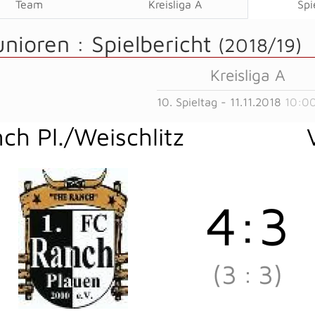
Team
Kreisliga A
Spi
unioren :
Spielbericht
(2018/19)
Kreisliga A
10. Spieltag - 11.11.2018
10:00
ch Pl./Weischlitz
4
:
3
(3
:
3)