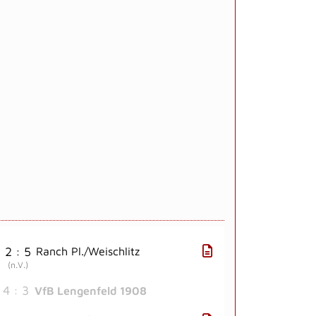
2 : 5
Ranch Pl./Weischlitz
(
n.V.
)
4 : 3
VfB Lengenfeld 1908