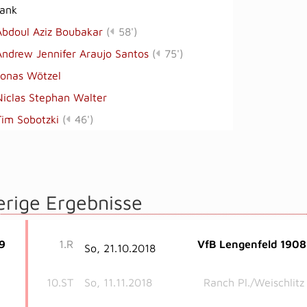
bank
Abdoul Aziz Boubakar
(
58')
Andrew Jennifer Araujo Santos
(
75')
Jonas Wötzel
Niclas Stephan Walter
Tim Sobotzki
(
46')
erige Ergebnisse
9
1.R
VfB Lengenfeld 1908
So, 21.10.2018
10.ST
So, 11.11.2018
Ranch Pl./Weischlitz