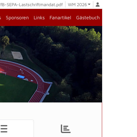
fB-SEPA-Lastschriftmandat.pdf
WM 2026
s
Sponsoren
Links
Fanartikel
Gästebuch