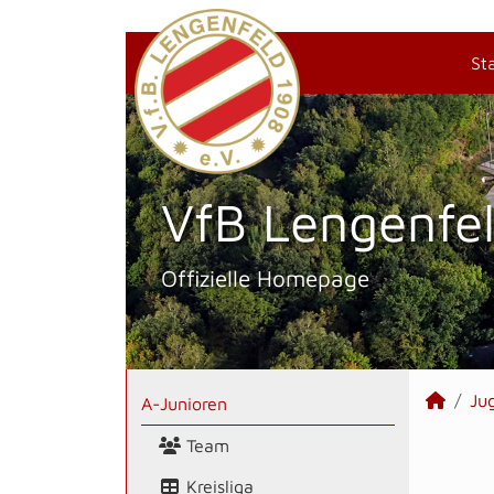
St
VfB Lengenfel
Offizielle Homepage
Ju
A-Junioren
Team
Kreisliga