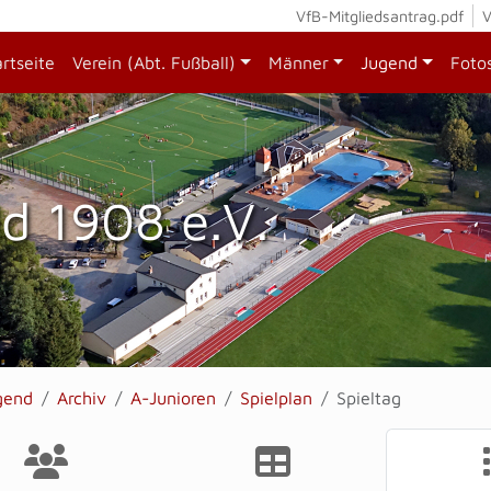
VfB-Mitgliedsantrag.pdf
V
artseite
Verein (Abt. Fußball)
Männer
Jugend
Foto
d 1908 e.V.
gend
Archiv
A-Junioren
Spielplan
Spieltag