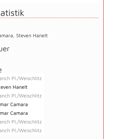
atistik
amara
,
Steven Hanelt
uer
e
anch Pl./Weischlitz
teven Hanelt
anch Pl./Weischlitz
mar Camara
mar Camara
anch Pl./Weischlitz
anch Pl./Weischlitz