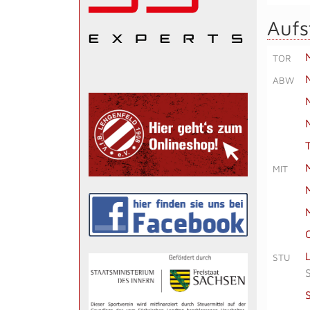
Aufs
TOR
ABW
MIT
STU