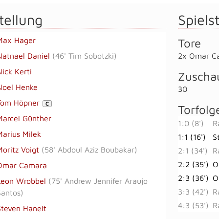
tellung
Spielst
Max Hager
Tore
Natnael Daniel
(
46' Tim Sobotzki
)
2x Omar C
Nick Kerti
Zuscha
Noel Henke
30
Tom Höpner
C
Torfolg
Marcel Günther
1:0 (8')
R
Marius Milek
1:1 (16')
S
Moritz Voigt
(
58' Abdoul Aziz Boubakar
)
2:1 (34')
R
2:2 (35')
O
Omar Camara
2:3 (36')
O
Leon Wrobbel
(
75' Andrew Jennifer Araujo
3:3 (42')
R
Santos
)
4:3 (53')
R
Steven Hanelt