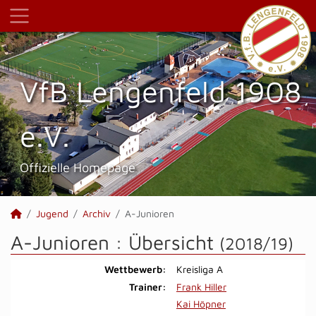
VfB Lengenfeld 1908
e.V.
Offizielle Homepage
Jugend
Archiv
A-Junioren
A-Junioren :
Übersicht
(2018/19)
Wettbewerb:
Kreisliga A
Trainer:
Frank Hiller
Kai Höpner