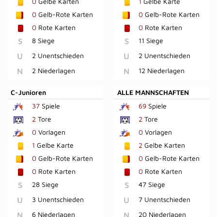
0
Gelbe Karten
1
Gelbe Karte
0
Gelb-Rote Karten
0
Gelb-Rote Karten
0
Rote Karten
0
Rote Karten
S
8 Siege
S
11 Siege
U
2 Unentschieden
U
2 Unentschieden
N
2 Niederlagen
N
12 Niederlagen
C-Junioren
ALLE MANNSCHAFTEN
37
Spiele
69
Spiele
2
Tore
2
Tore
0
Vorlagen
0
Vorlagen
1
Gelbe Karte
2
Gelbe Karten
0
Gelb-Rote Karten
0
Gelb-Rote Karten
0
Rote Karten
0
Rote Karten
S
28 Siege
S
47 Siege
U
3 Unentschieden
U
7 Unentschieden
N
6 Niederlagen
N
20 Niederlagen