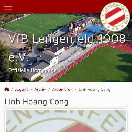
VfB Lengenfeld 1908
e.V.
Offizielle Homepage
Jugend
Archiv
A-Junioren
Linh Hoang Cong
Linh Hoang Cong