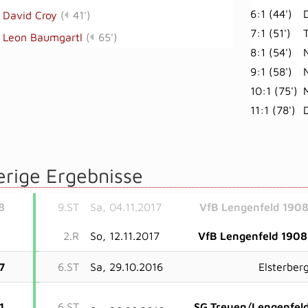
6:1 (44')
David Croy
(
41')
7:1 (51')
Leon Baumgartl
(
65')
8:1 (54')
9:1 (58')
10:1 (75')
11:1 (78')
erige Ergebnisse
8
9.ST
Sa, 04.11.2017
VfB Lengenfeld 190
2.R
So, 12.11.2017
VfB Lengenfeld 1908
7
6.ST
Sa, 29.10.2016
Elsterber
1
6.ST
SG Treuen/Lengenfel