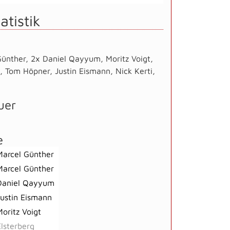
atistik
Günther
,
2x Daniel Qayyum
,
Moritz Voigt
,
,
Tom Höpner
,
Justin Eismann
,
Nick Kerti
,
uer
e
Marcel Günther
Marcel Günther
Daniel Qayyum
Justin Eismann
Moritz Voigt
Elsterberg