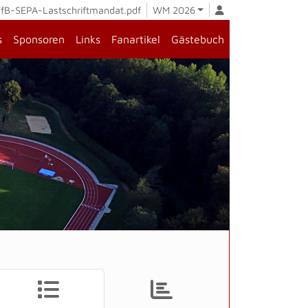
fB-SEPA-Lastschriftmandat.pdf
WM 2026
s
Sponsoren
Links
Fanartikel
Gästebuch