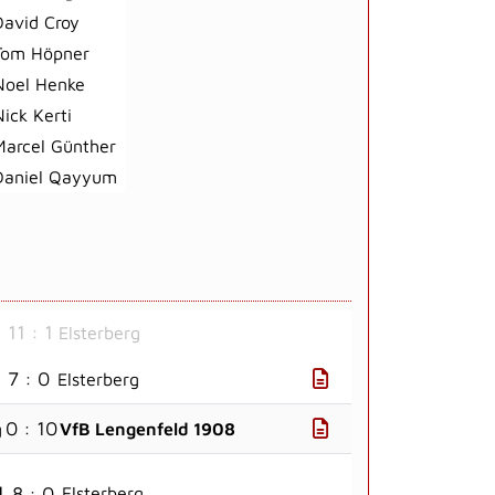
David Croy
Tom Höpner
Noel Henke
Nick Kerti
Marcel Günther
Daniel Qayyum
11 : 1
8
Elsterberg
7 : 0
Elsterberg
0 : 10
g
VfB Lengenfeld 1908
8 : 0
d
Elsterberg