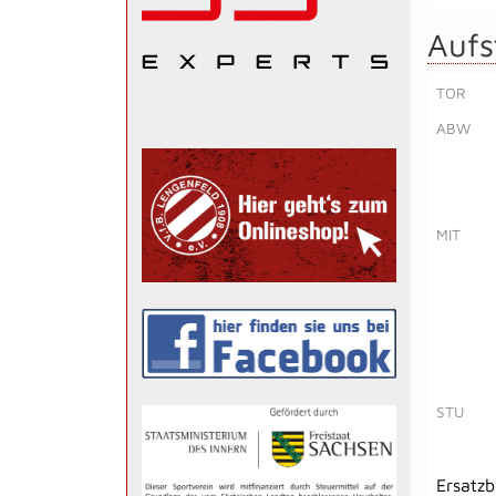
Aufs
TOR
ABW
MIT
STU
Ersatz