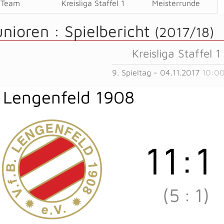
Team
Kreisliga Staffel 1
Meisterrunde
unioren :
Spielbericht
(2017/18)
Kreisliga Staffel 1
9. Spieltag - 04.11.2017
10:00
 Lengenfeld 1908
11
:
1
(5
:
1)