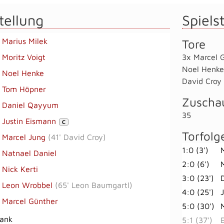
tellung
Spielst
Marius Milek
Tore
Moritz Voigt
3x Marcel 
Noel Henke
Noel Henke
David Croy
Tom Höpner
Zuscha
Daniel Qayyum
35
Justin Eismann
C
Torfolg
Marcel Jung
(
41' David Croy
)
1:0 (3')
Natnael Daniel
2:0 (6')
Nick Kerti
3:0 (23')
Leon Wrobbel
(
65' Leon Baumgartl
)
4:0 (25')
Marcel Günther
5:0 (30')
bank
5:1 (37')