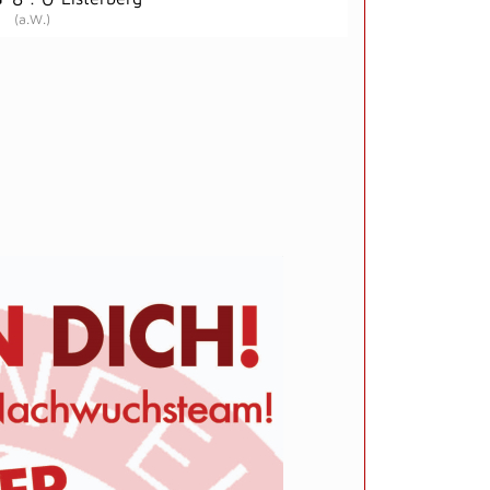
(
a.W.
)