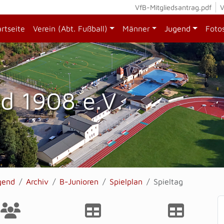
VfB-Mitgliedsantrag.pdf
V
artseite
Verein (Abt. Fußball)
Männer
Jugend
Foto
d 1908 e.V.
gend
Archiv
B-Junioren
Spielplan
Spieltag