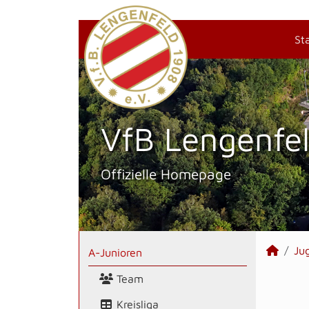
St
VfB Lengenfel
Offizielle Homepage
Ju
A-Junioren
Team
Kreisliga