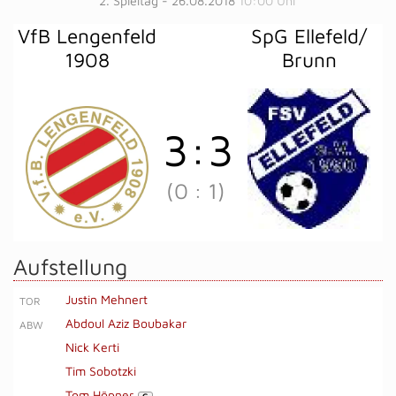
2. Spieltag - 26.08.2018
10:00 Uhr
VfB Lengenfeld
SpG Ellefeld/​
1908
Brunn
3
:
3
(0
:
1)
Aufstellung
Justin Mehnert
TOR
Abdoul Aziz Boubakar
ABW
Nick Kerti
Tim Sobotzki
Tom Höpner