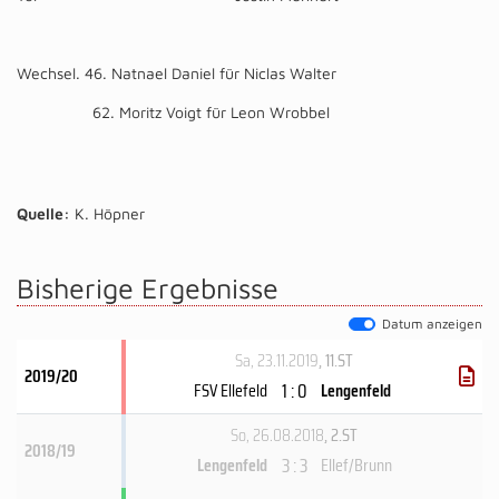
Wechsel. 46. Natnael Daniel für Niclas Walter
62. Moritz Voigt für Leon Wrobbel
Quelle:
K. Höpner
Bisherige Ergebnisse
Datum anzeigen
Sa, 23.11.2019
, 11.ST
2019/20
1 : 0
FSV Ellefeld
Lengenfeld
So, 26.08.2018
, 2.ST
2018/19
3 : 3
Lengenfeld
Ellef/​Brunn