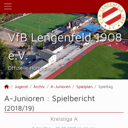
VfB Lengenfeld 1908
e.V.
Offizielle Homepage
Jugend
Archiv
A-Junioren
Spielplan
Spieltag
A-Junioren :
Spielbericht
(2018/19)
Kreisliga A