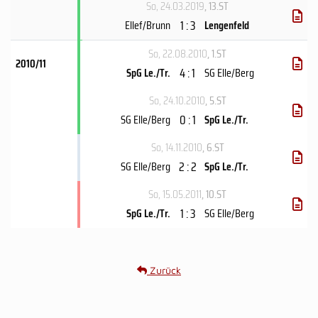
So, 24.03.2019
, 13.ST
1 : 3
Ellef/​Brunn
Lengenfeld
So, 22.08.2010
, 1.ST
2010/11
4 : 1
SpG Le./Tr.
SG Elle/Berg
So, 24.10.2010
, 5.ST
0 : 1
SG Elle/Berg
SpG Le./Tr.
So, 14.11.2010
, 6.ST
2 : 2
SG Elle/Berg
SpG Le./Tr.
So, 15.05.2011
, 10.ST
1 : 3
SpG Le./Tr.
SG Elle/Berg
Zurück