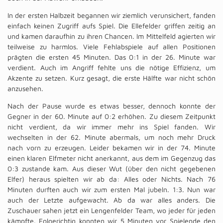
In der ersten Halbzeit begannen wir ziemlich verunsichert, fanden
einfach keinen Zugriff aufs Spiel. Die Ellefelder griffen zeitig an
und kamen daraufhin zu ihren Chancen. Im Mittelfeld agierten wir
teilweise zu harmlos. Viele Fehlabspiele auf allen Positionen
prägten die ersten 45 Minuten. Das 0:1 in der 26. Minute war
verdient. Auch im Angriff fehlte uns die nötige Effizienz, um
Akzente zu setzen. Kurz gesagt, die erste Hälfte war nicht schön
anzusehen.
Nach der Pause wurde es etwas besser, dennoch konnte der
Gegner in der 60. Minute auf 0:2 erhöhen. Zu diesem Zeitpunkt
nicht verdient, da wir immer mehr ins Spiel fanden. Wir
wechselten in der 62. Minute abermals, um noch mehr Druck
nach vorn zu erzeugen. Leider bekamen wir in der 74. Minute
einen klaren Elfmeter nicht anerkannt, aus dem im Gegenzug das
0:3 zustande kam. Aus dieser Wut (über den nicht gegebenen
Elfer) heraus spielten wir ab da: Alles oder Nichts. Nach 76
Minuten durften auch wir zum ersten Mal jubeln. 1:3. Nun war
auch der Letzte aufgewacht. Ab da war alles anders. Die
Zuschauer sahen jetzt ein Lengenfelder Team, wo jeder für jeden
kämpfte. Folgerichtig konnten wir 5 Minuten vor Spielende den