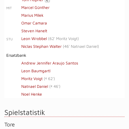
C
Marcel Günther
MIT
Marius Milek
Omar Camara
Steven Hanelt
Leon Wrobbel
(
62' Moritz Voigt
)
STU
Niclas Stephan Walter
(
46' Natnael Daniel
)
Ersatzbank
Andrew Jennifer Araujo Santos
Leon Baumgartl
Moritz Voigt
(
62')
Natnael Daniel
(
46')
Noel Henke
Spielstatistik
Tore