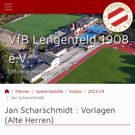
VfB Lengenfeld 1908
e.V.
Offizielle Homepage
Männer
Spielerstatistik
Assists
2023/24
Jan Scharschmidt
Jan Scharschmidt : Vorlagen
(Alte Herren)