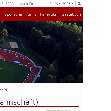
fB-SEPA-Lastschriftmandat.pdf
WM 2026
s
Sponsoren
Links
Fanartikel
Gästebuch
hold
Mannschaft)