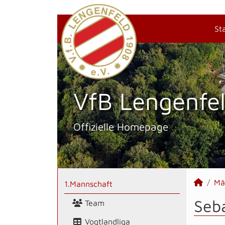
St
VfB Lengenfel
Offizielle Homepage
Mä
1.Mannschaft
Seba
Team
Vogtlandliga