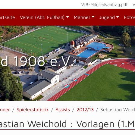
VfB-Mitgliedsantrag.pdf
V
artseite
Verein (Abt. Fußball)
Männer
Jugend
Foto
d 1908 e.V.
nner
Spielerstatistik
Assists
2012/13
Sebastian Weic
stian Weichold : Vorlagen (1.