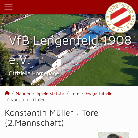
VfB Lengenfeld 1908
e.V.
Offizielle Homepage
Männer
Spielerstatistik
Tore
Ewige Tabelle
Konstantin Müller
Konstantin Müller : Tore
(2.Mannschaft)