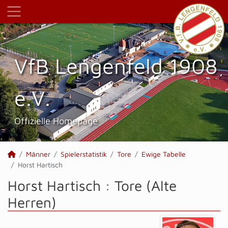
VfB Lengenfeld 1908
e.V.
Offizielle Homepage
Männer
Spielerstatistik
Tore
Ewige Tabelle
Horst Hartisch
Horst Hartisch : Tore (Alte
Herren)