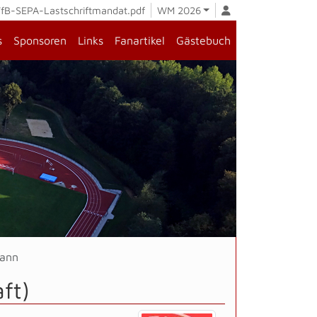
fB-SEPA-Lastschriftmandat.pdf
WM 2026
s
Sponsoren
Links
Fanartikel
Gästebuch
mann
ft)