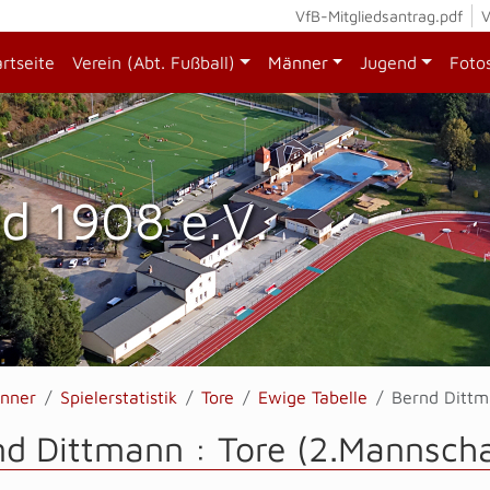
VfB-Mitgliedsantrag.pdf
V
artseite
Verein (Abt. Fußball)
Männer
Jugend
Foto
d 1908 e.V.
nner
Spielerstatistik
Tore
Ewige Tabelle
Bernd Ditt
d Dittmann : Tore (2.Mannscha