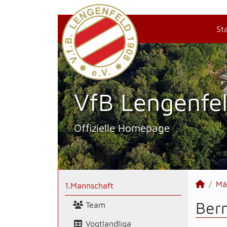
St
VfB Lengenfel
Offizielle Homepage
Mä
1.Mannschaft
Bern
Team
Vogtlandliga