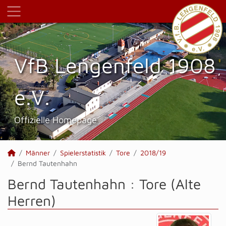
VfB Lengenfeld 1908
e.V.
Offizielle Homepage
Männer
Spielerstatistik
Tore
2018/19
Bernd Tautenhahn
Bernd Tautenhahn : Tore (Alte
Herren)