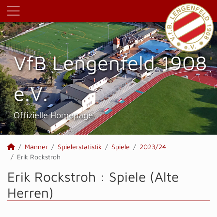
VfB Lengenfeld 1908
e.V.
Offizielle Homepage
Männer
Spielerstatistik
Spiele
2023/24
Erik Rockstroh
Erik Rockstroh : Spiele (Alte
Herren)