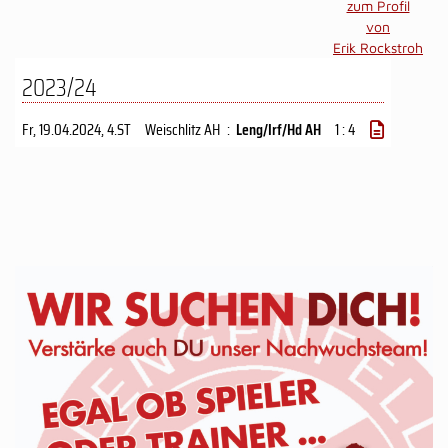
zum Profil
von
Erik Rockstroh
2023/24
Fr, 19.04.2024
, 4.ST
Weischlitz AH
:
Leng/​Irf/Hd AH
1 : 4