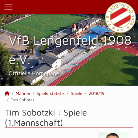
VfB Lengenfeld 1908
e.V.
Offizielle Homepage
Männer
Spielerstatistik
Spiele
2018/19
Tim Sobotzki
Tim Sobotzki : Spiele
(1.Mannschaft)