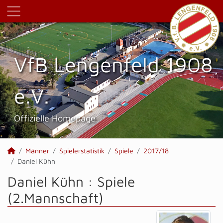
VfB Lengenfeld 1908
e.V.
Offizielle Homepage
Männer
Spielerstatistik
Spiele
2017/18
Daniel Kühn
Daniel Kühn : Spiele
(2.Mannschaft)