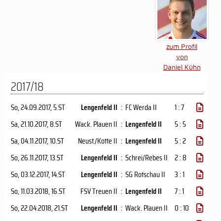
zum Profil
von
Daniel Kühn
2017/18
So, 24.09.2017
, 5.ST
Lengenfeld II
:
FC Werda II
1 : 7
Sa, 21.10.2017
, 8.ST
Wack. Plauen II
:
Lengenfeld II
5 : 5
Sa, 04.11.2017
, 10.ST
Neust./Kotte II
:
Lengenfeld II
5 : 2
So, 26.11.2017
, 13.ST
Lengenfeld II
:
Schrei/Rebes II
2 : 8
So, 03.12.2017
, 14.ST
Lengenfeld II
:
SG Rotschau II
3 : 1
So, 11.03.2018
, 16.ST
FSV Treuen II
:
Lengenfeld II
7 : 1
So, 22.04.2018
, 21.ST
Lengenfeld II
:
Wack. Plauen II
0 : 10