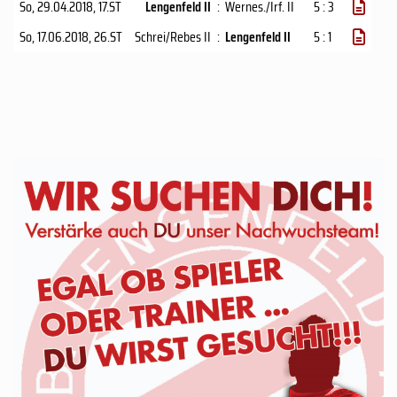
So, 29.04.2018
, 17.ST
Lengenfeld II
:
Wernes./Irf. II
5 : 3
So, 17.06.2018
, 26.ST
Schrei/Rebes II
:
Lengenfeld II
5 : 1