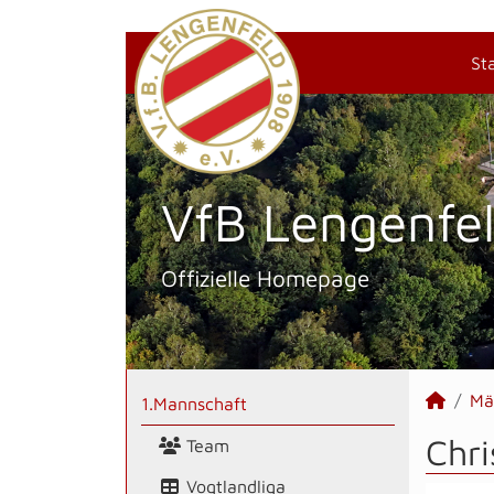
St
VfB Lengenfel
Offizielle Homepage
Mä
1.Mannschaft
Chri
Team
Vogtlandliga