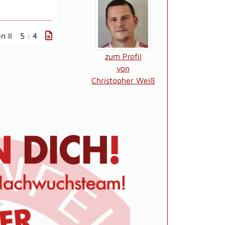
n II
5 : 4
zum Profil
von
Christopher Weiß