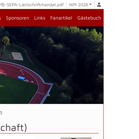
fB-SEPA-Lastschriftmandat.pdf
WM 2026
s
Sponsoren
Links
Fanartikel
Gästebuch
ß
chaft)