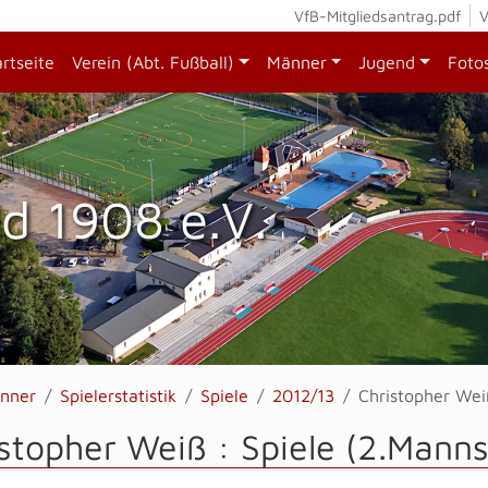
VfB-Mitgliedsantrag.pdf
V
artseite
Verein (Abt. Fußball)
Männer
Jugend
Foto
d 1908 e.V.
nner
Spielerstatistik
Spiele
2012/13
Christopher Wei
stopher Weiß : Spiele (2.Manns