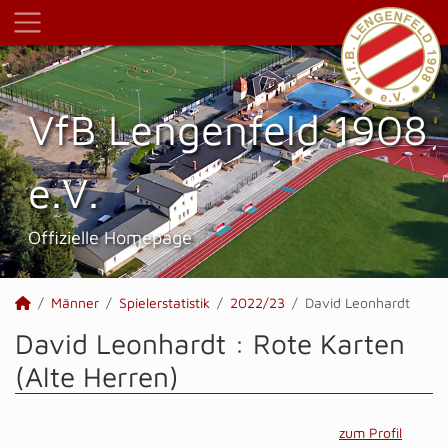
VfB Lengenfeld 1908
e.V.
Offizielle Homepage
Männer
Spielerstatistik
2022/23
David Leonhardt
David Leonhardt : Rote Karten
(Alte Herren)
zum Profil