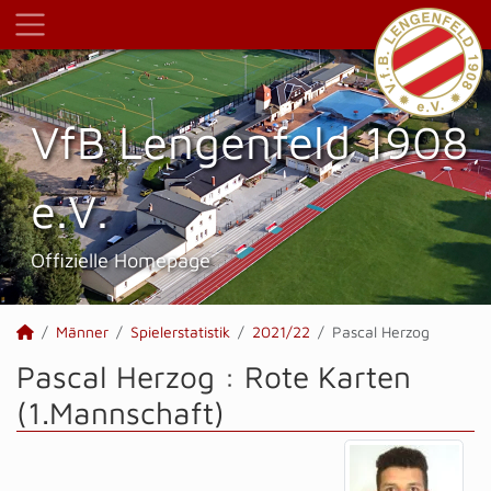
VfB Lengenfeld 1908
e.V.
Offizielle Homepage
Männer
Spielerstatistik
2021/22
Pascal Herzog
Pascal Herzog : Rote Karten
(1.Mannschaft)