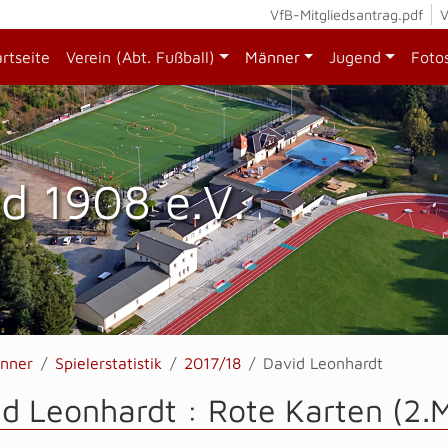
VfB-Mitgliedsantrag.pdf
V
artseite
Verein (Abt. Fußball)
Männer
Jugend
Foto
d 1908 e.V.
nner
Spielerstatistik
2017/18
David Leonhardt
d Leonhardt : Rote Karten (2.