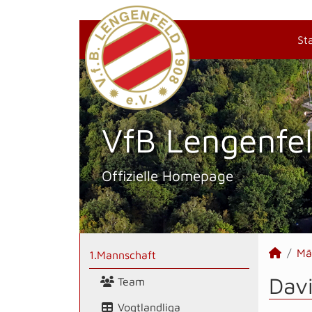
St
VfB Lengenfel
Offizielle Homepage
Mä
1.Mannschaft
Davi
Team
Vogtlandliga