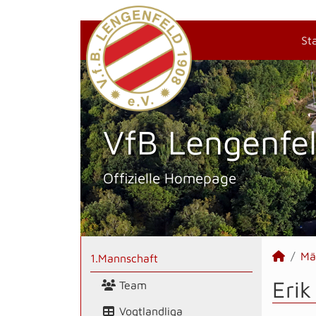
St
VfB Lengenfel
Offizielle Homepage
Mä
1.Mannschaft
Erik
Team
Vogtlandliga