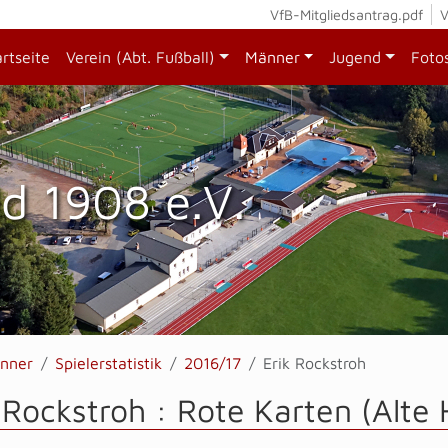
VfB-Mitgliedsantrag.pdf
V
artseite
Verein (Abt. Fußball)
Männer
Jugend
Foto
d 1908 e.V.
nner
Spielerstatistik
2016/17
Erik Rockstroh
 Rockstroh : Rote Karten (Alte 