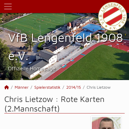
VfB Lengenfeld 1908
e.V.
Offizielle Homepage
Männer
Spielerstatistik
2014/15
Chris Lietzow
Chris Lietzow : Rote Karten
(2.Mannschaft)