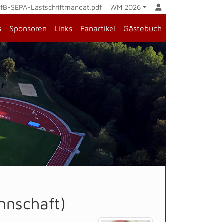
fB-SEPA-Lastschriftmandat.pdf
WM 2026
s
Sponsoren
Links
Fanartikel
Gästebuch
nnschaft)