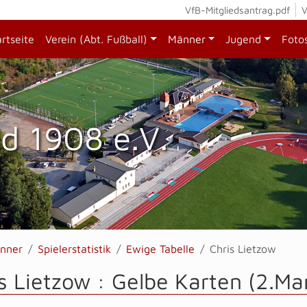
VfB-Mitgliedsantrag.pdf
V
artseite
Verein (Abt. Fußball)
Männer
Jugend
Foto
d 1908 e.V.
nner
Spielerstatistik
Ewige Tabelle
Chris Lietzow
s Lietzow : Gelbe Karten (2.Ma