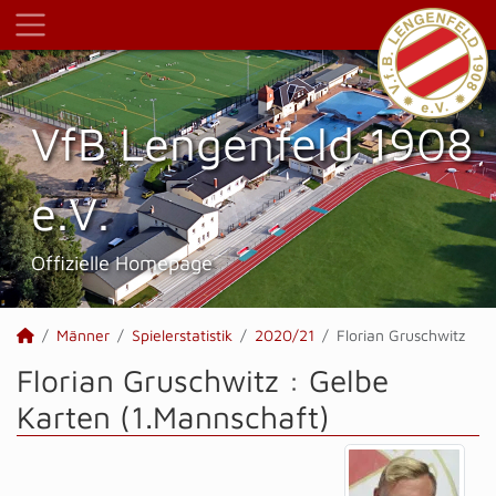
VfB Lengenfeld 1908
e.V.
Offizielle Homepage
Männer
Spielerstatistik
2020/21
Florian Gruschwitz
Florian Gruschwitz : Gelbe
Karten (1.Mannschaft)