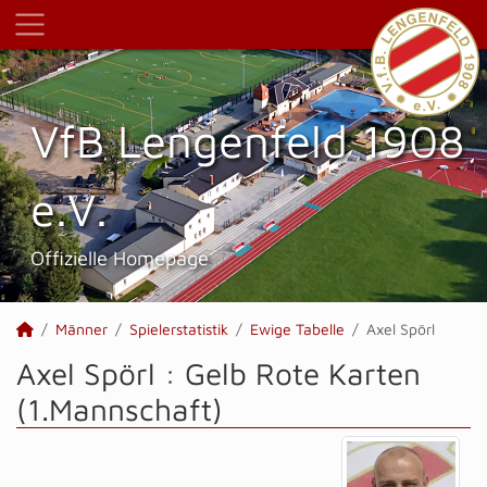
VfB Lengenfeld 1908
e.V.
Offizielle Homepage
Männer
Spielerstatistik
Ewige Tabelle
Axel Spörl
Axel Spörl : Gelb Rote Karten
(1.Mannschaft)