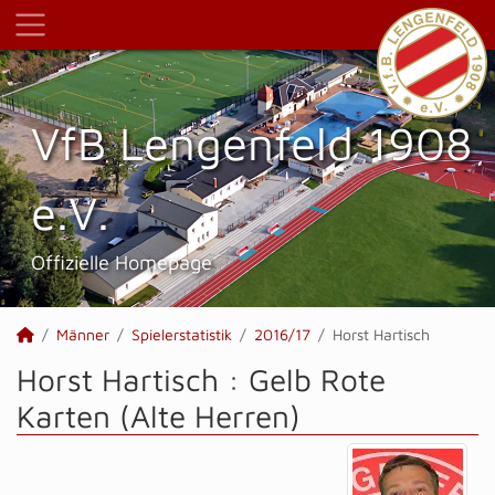
VfB Lengenfeld 1908
e.V.
Offizielle Homepage
Männer
Spielerstatistik
2016/17
Horst Hartisch
Horst Hartisch : Gelb Rote
Karten (Alte Herren)