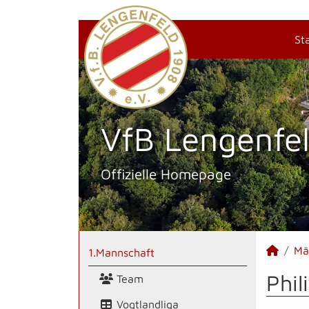
St
VfB Lengenfel
Offizielle Homepage
Mä
1.Mannschaft
Phil
Team
Vogtlandliga