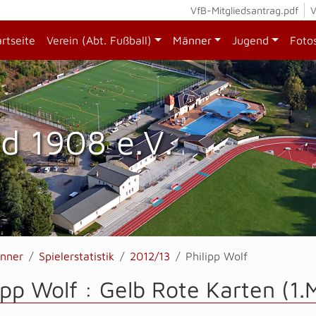
VfB-Mitgliedsantrag.pdf
V
artseite
Verein (Abt. Fußball)
Männer
Jugend
Foto
d 1908 e.V.
nner
Spielerstatistik
2012/13
Philipp Wolf
ipp Wolf : Gelb Rote Karten (1