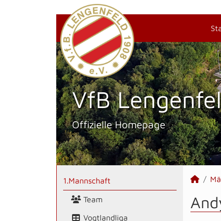
St
VfB Lengenfel
Offizielle Homepage
Mä
1.Mannschaft
And
Team
Vogtlandliga