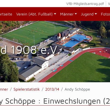
VfB-Mitgliedsantrag.pdf
V
artseite
Verein (Abt. Fußball)
Männer
Jugend
Foto
d 1908 e.V.
nner
Spielerstatistik
2013/14
Andy Schöppe
y Schöppe : Einwechslungen (2