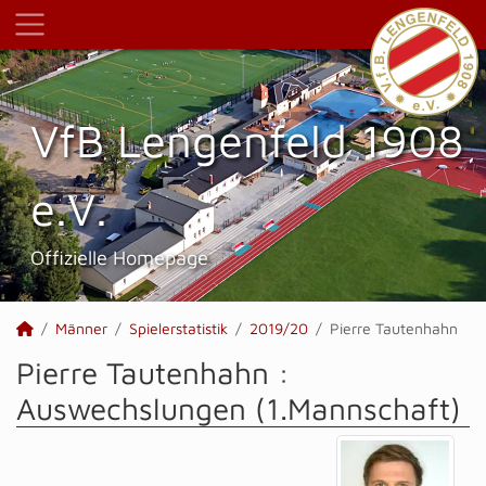
VfB Lengenfeld 1908
e.V.
Offizielle Homepage
Männer
Spielerstatistik
2019/20
Pierre Tautenhahn
Pierre Tautenhahn :
Auswechslungen (1.Mannschaft)