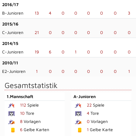
2016/17
B-Junioren
13
4
0
0
0
0
0
3
2015/16
C-Junioren
21
0
0
0
0
0
0
0
2014/15
C-Junioren
19
6
0
1
0
0
0
0
2010/11
E2-Junioren
1
0
0
0
0
0
0
1
Gesamtstatistik
1.Mannschaft
A-Junioren
112
Spiele
22
Spiele
10
Tore
4
Tore
8
Vorlagen
0
Vorlagen
6
Gelbe Karten
1
Gelbe Karte