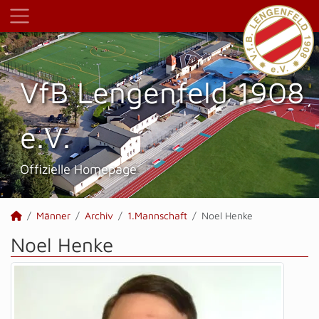
VfB Lengenfeld 1908
e.V.
Offizielle Homepage
Männer
Archiv
1.Mannschaft
Noel Henke
Noel Henke