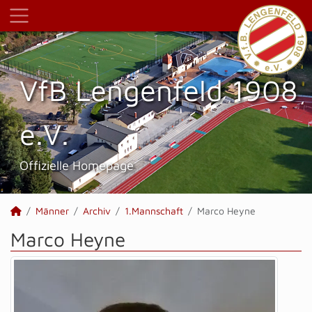
VfB Lengenfeld 1908
e.V.
Offizielle Homepage
Männer
Archiv
1.Mannschaft
Marco Heyne
Marco Heyne