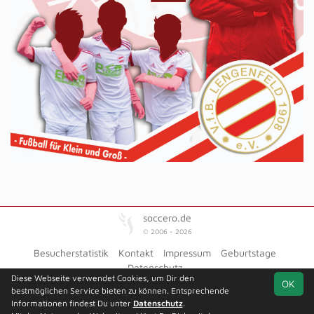
soccero.de
© 2006 - 2026
Besucherstatistik
Kontakt
Impressum
Geburtstage
Datenschutz
Diese Webseite verwendet Cookies, um Dir den
OK
bestmöglichen Service bieten zu können. Entsprechende
Informationen findest Du unter
Datenschutz
.