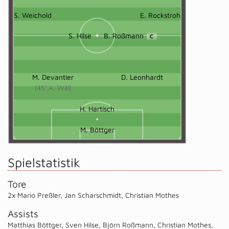
S. Weichold
E. Rockstroh
S. Hilse
B. Roßmann
C
M. Devantier
D. Leonhardt
(45' A. Will)
H. Hartisch
M. Böttger
Spielstatistik
Tore
2x Mario Preßler
,
Jan Scharschmidt
,
Christian Mothes
Assists
Matthias Böttger
,
Sven Hilse
,
Björn Roßmann
,
Christian Mothes
,