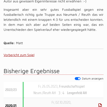
Autor aus gewissem Eigeninteresse nicht erwähnen :-)
Insgesamt aber ein sehr gutes Fussballspiel gegen eine
fussballerisch richtig gute Truppe aus Neumark / Reuth das wir
letztendlich mit einem knappen 4:3 für uns entscheiden konnten.
In dem man sich aber auf beiden Seiten einig war, das ein
Unentschieden den Spielverlauf eher wiedergespiegelt hätte.
Quelle:
Matt
Vorbericht zum Spiel
Bisherige Ergebnisse
Datum anzeigen
Fr, 26.05.2023
, Freundschaftsspiel
2022/23
3 : 4
Neum./Reuth AH
Lengenfeld AH
Fr, 02.10.2020
,
2020/21