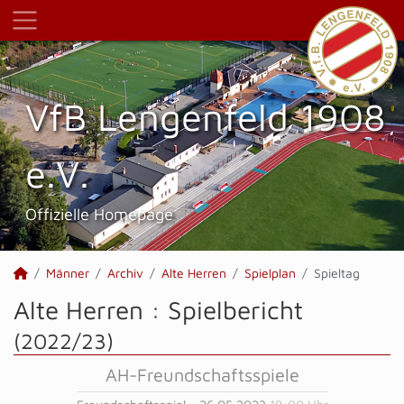
VfB Lengenfeld 1908
e.V.
Offizielle Homepage
Männer
Archiv
Alte Herren
Spielplan
Spieltag
Alte Herren :
Spielbericht
(2022/23)
AH-Freundschaftsspiele