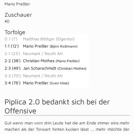
Mario Preßler
Zuschauer
40
Torfolge
0:1 (1')
Matthias Böttger (Eigentor)
1:1 (12')
Mario Preßler
(Björn Roßmann)
2:1 (23')
Neumark / Reuth AH
2:2 (38')
Christian Mothes
(Mario Preßler)
2:3 (49')
Jan Scharschmidt
(Christian Mothes)
3:3 (70')
Neumark / Reuth AH
3:4 (76')
Mario Preßler
(Sven Hilse)
Piplica 2.0 bedankt sich bei der
Offensive
Gut wenn man vorn drin Leute hat die am Ende immer eins mehr
machen als der Torwart hinten kucken lässt ... mehr möchte der