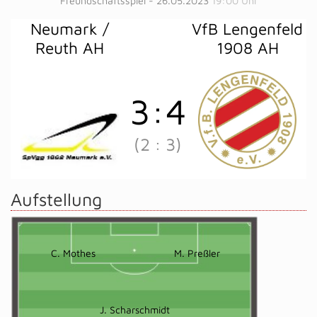
Freundschaftsspiel - 26.05.2023
19:00 Uhr
Neumark /
VfB Lengenfeld
Reuth AH
1908 AH
3
:
4
(2
:
3)
Aufstellung
C. Mothes
M. Preßler
J. Scharschmidt