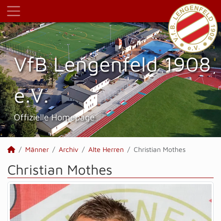
VfB Lengenfeld 1908
e.V.
Offizielle Homepage
Männer
Archiv
Alte Herren
Christian Mothes
Christian Mothes