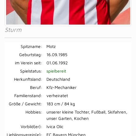
Sturm
Spitzname:
Motz
Geburtstag:
16.09.1985
im Verein seit:
01.06.1992
Spielstatus:
spielbereit
Herkunftsland:
Deutschland
Beruf:
Kfz-Mechaniker
Familienstand:
verheiratet
Größe / Gewicht:
183 cm / 84 kg
Hobbies:
unserer kleine Tochter, Fußball, Skifahren,
unser Garten, Kochen
Vorbild(er):
Ivica Olic
Lieblingsverein(e):
FC Bayern München