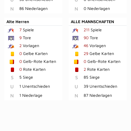
N
86 Niederlagen
N
0 Niederlagen
Alte Herren
ALLE MANNSCHAFTEN
7
Spiele
211
Spiele
9
Tore
90
Tore
2
Vorlagen
46
Vorlagen
0
Gelbe Karten
29
Gelbe Karten
0
Gelb-Rote Karten
0
Gelb-Rote Karten
0
Rote Karten
2
Rote Karten
S
5 Siege
S
85 Siege
U
1 Unentschieden
U
39 Unentschieden
N
1 Niederlage
N
87 Niederlagen