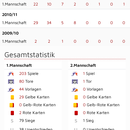
1.Mannschaft
22
10
7
2
0
1
0
1
2010/11
1.Mannschaft
29
34
5
8
0
0
0
0
2009/10
1.Mannschaft
2
2
1
0
0
0
0
0
Gesamtstatistik
1.Mannschaft
2.Mannschaft
203
Spiele
1
Spiel
80
Tore
1
Tor
44
Vorlagen
0
Vorlagen
29
Gelbe Karten
0
Gelbe Karten
0
Gelb-Rote Karten
0
Gelb-Rote Karten
2
Rote Karten
0
Rote Karten
S
79 Siege
S
1 Sieg
U
38 Unentschieden
U
0 Unentschieden