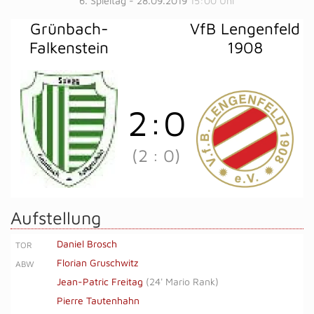
6. Spieltag - 28.09.2019
15:00 Uhr
Grünbach-
VfB Lengenfeld
Falkenstein
1908
2
:
0
(2
:
0)
Aufstellung
Daniel Brosch
TOR
Florian Gruschwitz
ABW
Jean-Patric Freitag
(
24' Mario Rank
)
Pierre Tautenhahn