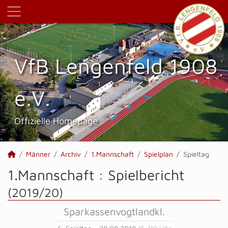
VfB Lengenfeld 1908
e.V.
Offizielle Homepage
Männer
Archiv
1.Mannschaft
Spielplan
Spieltag
1.Mannschaft :
Spielbericht
(2019/20)
Sparkassenvogtlandkl.