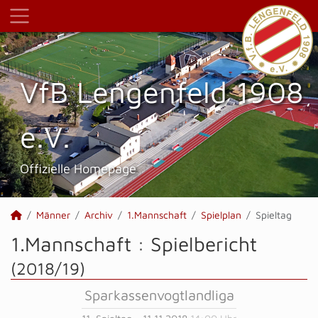
VfB Lengenfeld 1908
e.V.
Offizielle Homepage
Männer
Archiv
1.Mannschaft
Spielplan
Spieltag
1.Mannschaft :
Spielbericht
(2018/19)
Sparkassenvogtlandliga