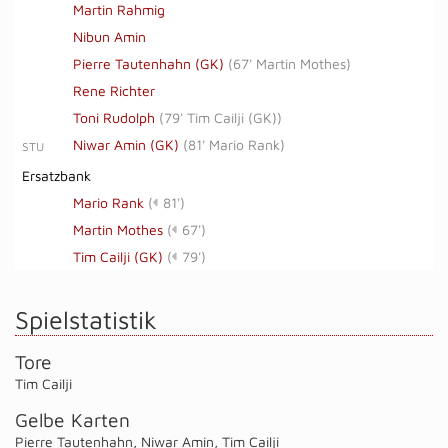
Martin Rahmig
Nibun Amin
Pierre Tautenhahn (GK)
(
67' Martin Mothes
)
Rene Richter
Toni Rudolph
(
79' Tim Cailji (GK)
)
Niwar Amin (GK)
(
81' Mario Rank
)
STU
Ersatzbank
Mario Rank
(
81')
Martin Mothes
(
67')
Tim Cailji (GK)
(
79')
Spielstatistik
Tore
Tim Cailji
Gelbe Karten
Pierre Tautenhahn
,
Niwar Amin
,
Tim Cailji