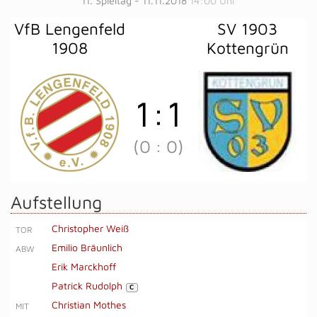
11. Spieltag - 11.11.2018
14:00 Uhr
VfB Lengenfeld
SV 1903
1908
Kottengrün
1
:
1
(0
:
0)
Aufstellung
Christopher Weiß
TOR
Emilio Bräunlich
ABW
Erik Marckhoff
Patrick Rudolph
C
Christian Mothes
MIT