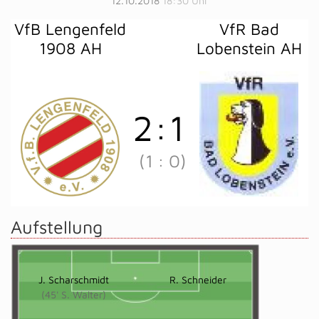
12.10.2018
18:30 Uhr
VfB Lengenfeld
VfR Bad
1908 AH
Lobenstein AH
2
:
1
(1
:
0)
Aufstellung
J. Scharschmidt
R. Schneider
(45' S. Walter)