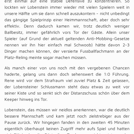
erst einmal auf eine stabile Defensive zu konzentrieren. So
lockten wir Lobenstein immer wieder mit vielen Spielern weit in
unsere Hälfte um sie dann schnell auszukontern - nicht unbedingt
das gängige Spielprinzip einer Heimmannschaft, aber doch sehr
effektiv. Denn dadurch kamen wir, trotz deutlich weniger
Ballbesitz, immer gefährlich vors Tor der Gäste. Allein unser
Spieler (auf Grund der aktuell geltenden Anti-Mobbing-Gesetze
nennen wir ihn hier einfach mal Schwoob) hätte davon 2-3
Dinger machen können, der versierte Fussballfachmann an der
Platz-Reling meinte sogar machen müssen.
Als manch einer von uns noch mit den vergebenen Chancen
haderte, gelang uns dann doch sehenswert die 1:0 Führung.
Rene wird vor dem Strafraum viel zuviel Platz & Zeit gelassen,
der Lobensteiner Schlussmann steht dazu etwas zu weit vor
seiner Kiste und so senkt sich der Distanzschuss schön über dem
Keeper hinweg ins Tor.
Lobenstein, das müssen wir neidlos anerkennen, war die deutlich
bessere Mannschaft und kam jetzt noch zielstrebiger aus der
Pause zurück. Wir hingegen fanden in den zweiten 45 Minuten
eigentlich überhaupt keinen Zugriff mehr aufs Spiel und hatten