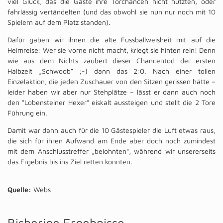
viel Glück, das die Gäste ihre Torchancen nicht nutzten, oder
fahrlässig vertändelten (und das obwohl sie nun nur noch mit 10
Spielern auf dem Platz standen).
Dafür gaben wir ihnen die alte Fussballweisheit mit auf die
Heimreise: Wer sie vorne nicht macht, kriegt sie hinten rein! Denn
wie aus dem Nichts zaubert dieser Chancentod der ersten
Halbzeit „Schwoob“ ;-) dann das 2:0. Nach einer tollen
Einzelaktion, die jeden Zuschauer von den Sitzen gerissen hätte –
leider haben wir aber nur Stehplätze – lässt er dann auch noch
den "Lobensteiner Hexer" eiskalt aussteigen und stellt die 2 Tore
Führung ein.
Damit war dann auch für die 10 Gästespieler die Luft etwas raus,
die sich für ihren Aufwand am Ende aber doch noch zumindest
mit dem Anschlusstreffer „belohnten“, während wir unsererseits
das Ergebnis bis ins Ziel retten konnten.
Quelle:
Webs
Bisherige Ergebnisse