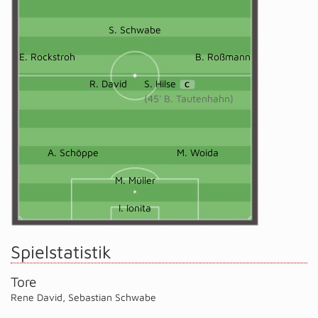
S. Schwabe
E. Rockstroh
B. Roßmann
R. David
S. Hilse
C
(45' B. Tautenhahn)
A. Schöppe
M. Woida
M. Müller
I. Ionita
Spielstatistik
Tore
Rene David
,
Sebastian Schwabe