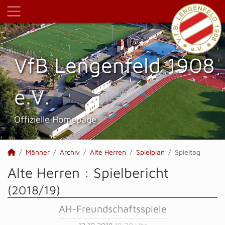
VfB Lengenfeld 1908
e.V.
Offizielle Homepage
Männer
Archiv
Alte Herren
Spielplan
Spieltag
Alte Herren :
Spielbericht
(2018/19)
AH-Freundschaftsspiele