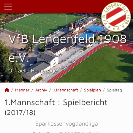
VfB Lengenfeld 1908
e.V.
Offizielle Homepage
Männer
Archiv
1.Mannschaft
Spielplan
Spieltag
1.Mannschaft :
Spielbericht
(2017/18)
Sparkassenvogtlandliga