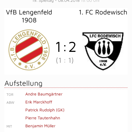
19. Spieltag - 08.04.2018
15:00 Uhr
VfB Lengenfeld
1. FC Rodewisch
1908
1
:
2
(1
:
1)
Aufstellung
Andre Baumgärtner
TOR
Erik Marckhoff
ABW
Patrick Rudolph (GK)
Pierre Tautenhahn
Benjamin Müller
MIT