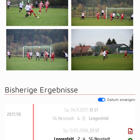
Bisherige Ergebnisse
Datum anzeigen
Sa, 04.11.2017
, 10.ST
2017/18
4 : 0
SG Neustadt
Lengenfeld
So, 13.05.2018
, 23.ST
2 : 4
Lengenfeld
SG Neustadt
(
)