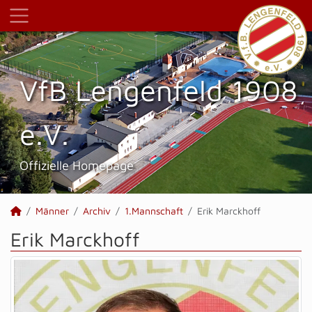
VfB Lengenfeld 1908
e.V.
Offizielle Homepage
Männer
Archiv
1.Mannschaft
Erik Marckhoff
Erik Marckhoff