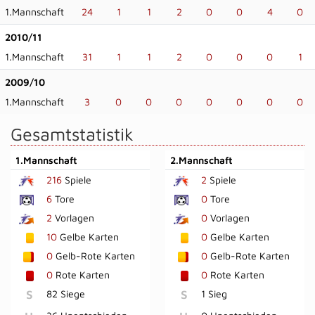
1.Mannschaft
24
1
1
2
0
0
4
0
2010/11
1.Mannschaft
31
1
1
2
0
0
0
1
2009/10
1.Mannschaft
3
0
0
0
0
0
0
0
Gesamtstatistik
1.Mannschaft
2.Mannschaft
216
Spiele
2
Spiele
6
Tore
0
Tore
2
Vorlagen
0
Vorlagen
10
Gelbe Karten
0
Gelbe Karten
0
Gelb-Rote Karten
0
Gelb-Rote Karten
0
Rote Karten
0
Rote Karten
S
82 Siege
S
1 Sieg