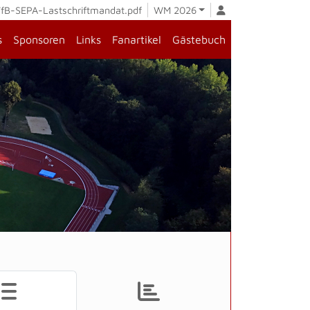
fB-SEPA-Lastschriftmandat.pdf
WM 2026
s
Sponsoren
Links
Fanartikel
Gästebuch