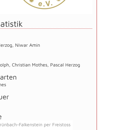
atistik
Herzog
,
Niwar Amin
dolph
,
Christian Mothes
,
Pascal Herzog
arten
hes
uer
e
rünbach-Falkenstein per Freistoss