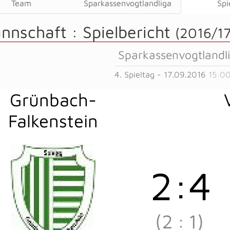
Team
Sparkassenvogtlandliga
Spi
annschaft :
Spielbericht
(2016/17
Sparkassenvogtlandl
4. Spieltag - 17.09.2016
15:00
Grünbach-
Falkenstein
2
:
4
(2
:
1)