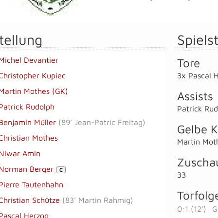
tellung
Spielst
Michel Devantier
Tore
Christopher Kupiec
3x Pascal 
Martin Mothes (GK)
Assists
Patrick Rudolph
Patrick Ru
Benjamin Müller
(
89' Jean-Patric Freitag
)
Gelbe K
Christian Mothes
Martin Mot
Niwar Amin
Zuscha
Norman Berger
C
33
Pierre Tautenhahn
Torfolg
Christian Schütze
(
83' Martin Rahmig
)
0:1 (12')
G
Pascal Herzog