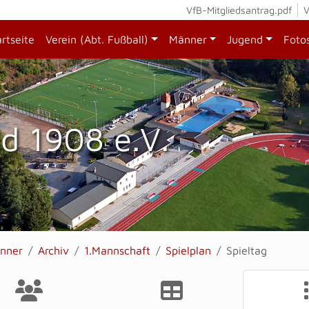
VfB-Mitgliedsantrag.pdf
V
artseite
Verein (Abt. Fußball)
Männer
Jugend
Foto
d 1908 e.V.
nner
Archiv
1.Mannschaft
Spielplan
Spieltag