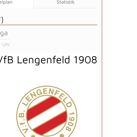
elplan
Statistik
)
iga
 Uhr
VfB Lengenfeld 1908