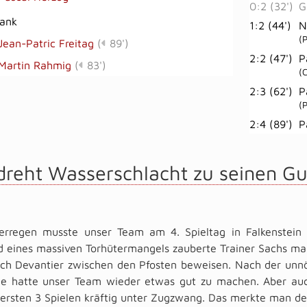
0:2 (32')
G
bank
1:2 (44')
N
(
Jean-Patric Freitag
(
89')
2:2 (47')
P
Martin Rahmig
(
83')
(
2:3 (62')
P
(
2:4 (89')
P
dreht Wasserschlacht zu seinen G
erregen musste unser Team am 4. Spieltag in Falkenstein 
d eines massiven Torhütermangels zauberte Trainer Sachs ma
ich Devantier zwischen den Pfosten beweisen. Nach der unn
e hatte unser Team wieder etwas gut zu machen. Aber auc
 ersten 3 Spielen kräftig unter Zugzwang. Das merkte man d