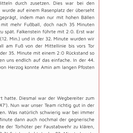
itteln durch zusetzen. Dies war bei den
lt wurde auf einem Rasenplatz der überseht
l geprägt, indem man nur mit hohen Bällen
 mit mehr Fußball, doch nach 35 Minuten
 spät. Falkenstein führte mit 2:0. Erst war
(12. Min.) und in der 32. Minute wurden wir
all am Fuß von der Mittellinie bis vors Tor
b der 35. Minute mit einem 2:0 Rückstand so
n uns endlich auf das einfache. In der 44.
 von Herzog konnte Amin am langen Pfosten
rt hatte. Diesmal war der Wegbereiter zum
(47’). Nun war unser Team richtig gut in der
lten. Was natürlich schwierig war bei immer
 Minute dann auch nochmal der gegnerische
e der Torhüter per Faustabwehr zu klären,