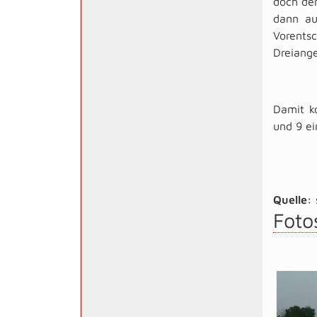
doch der
dann au
Vorentsc
Dreiange
Damit ko
und 9 ei
Quelle:
Foto