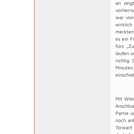
an zeig
vorherrs
war von
wirklic
merkten 
es ein F
fürs „Zu
laufen u
richtig.
Minuten
einschi
Mit Wie
Anschlus
Partie u
noch an
Torwart