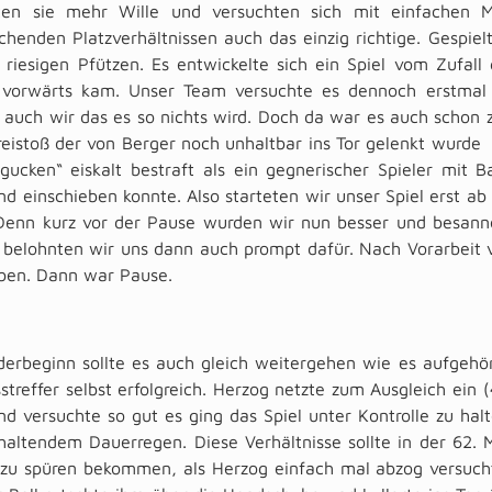
ten sie mehr Wille und versuchten sich mit einfachen M
chenden Platzverhältnissen auch das einzig richtige. Gespie
 riesigen Pfützen. Es entwickelte sich ein Spiel vom Zufal
h vorwärts kam. Unser Team versuchte es dennoch erstmal
auch wir das es so nichts wird. Doch da war es auch schon zu
reistoß der von Berger noch unhaltbar ins Tor gelenkt wurde 
gucken“ eiskalt bestraft als ein gegnerischer Spieler mit B
nd einschieben konnte. Also starteten wir unser Spiel erst a
 Denn kurz vor der Pause wurden wir nun besser und besanne
 belohnten wir uns dann auch prompt dafür. Nach Vorarbeit
eben. Dann war Pause.
derbeginn sollte es auch gleich weitergehen wie es aufgehö
streffer selbst erfolgreich. Herzog netzte zum Ausgleich ein 
nd versuchte so gut es ging das Spiel unter Kontrolle zu ha
haltendem Dauerregen. Diese Verhältnisse sollte in der 62.
 zu spüren bekommen, als Herzog einfach mal abzog versucht