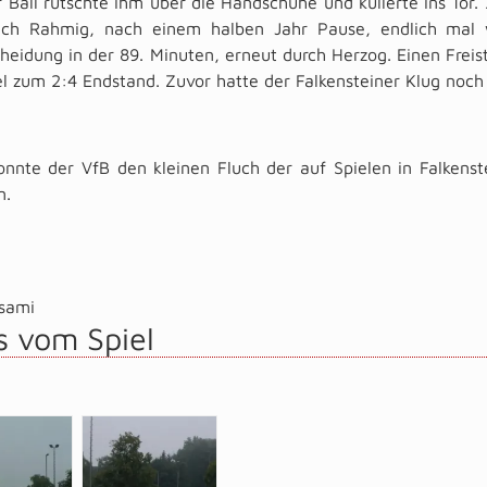
 Ball rutschte ihm über die Handschuhe und kullerte ins Tor. 
ch Rahmig, nach einem halben Jahr Pause, endlich mal 
heidung in der 89. Minuten, erneut durch Herzog. Einen Freis
l zum 2:4 Endstand. Zuvor hatte der Falkensteiner Klug noc
nnte der VfB den kleinen Fluch der auf Spielen in Falkenst
n.
sami
s vom Spiel