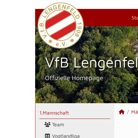
St
VfB Lengenfel
Offizielle Homepage
Mä
1.Mannschaft
Team
Vogtlandliga