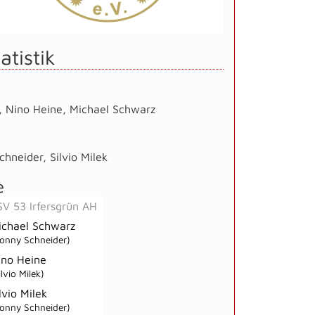
atistik
,
Nino Heine
,
Michael Schwarz
chneider
,
Silvio Milek
e
SV 53 Irfersgrün AH
ichael Schwarz
onny Schneider)
ino Heine
ilvio Milek)
lvio Milek
onny Schneider)