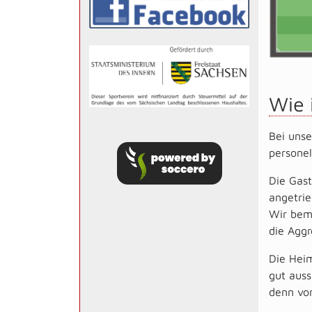
Wie i
Bei unse
personel
Die Gast
angetrie
Wir bemü
die Aggr
Die Heim
gut auss
denn vo