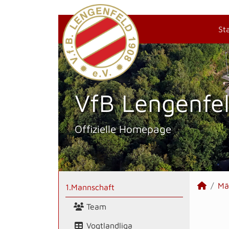
St
VfB Lengenfel
Offizielle Homepage
Mä
1.Mannschaft
Team
Vogtlandliga