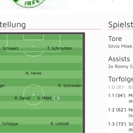
tellung
Spielst
Tore
Silvio Milek
. Schwarz
T. Schmutzler
Assists
2x Ronny S
N. Heine
Torfolg
ger
R. Schneider
1:0 (8')
B
1:1 (34')
M
R. David
S. Milek
C
(R
1:2 (62')
N
(S
. Schöppe
R. Liebold
1:3 (73')
Si
(R