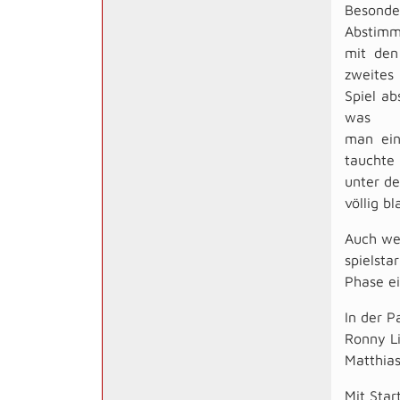
Besonde
Abstim
mit den
zweites
Spiel a
was
man ein
tauchte
unter de
völlig b
Auch wen
spielsta
Phase ei
In der P
Ronny Li
Matthias
Mit Star