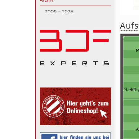
2009 - 2025
Aufs
M
M. Bött
A