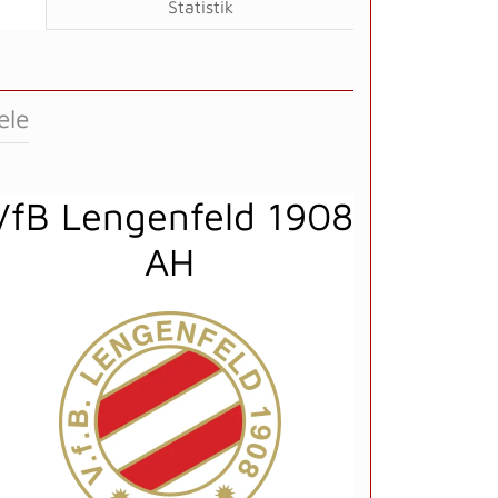
Statistik
ele
VfB Lengenfeld 1908
AH