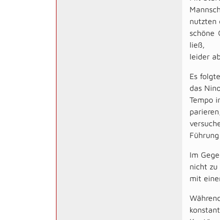
Mannscha
nutzten 
schöne G
ließ,
leider a
Es folgt
das Nino
Tempo in
parieren
versuch
Führung 
Im Gege
nicht zu
mit eine
Während 
konstant