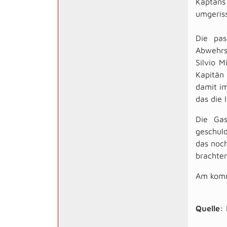
Kaptäns 
umgeriss
Die pas
Abwehrs
Silvio M
Kapitän
damit im
das die 
Die Gas
geschuld
das noch
brachten
Am komme
Quelle: