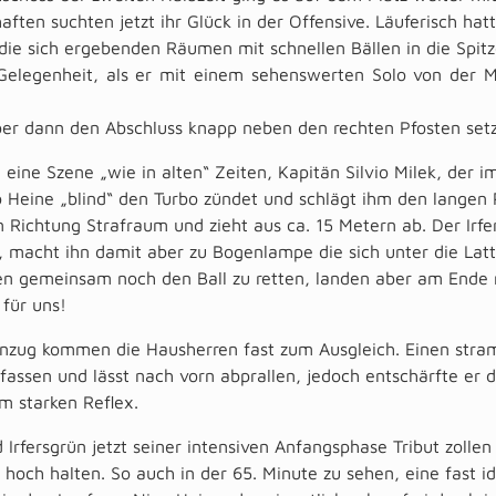
ften suchten jetzt ihr Glück in der Offensive. Läuferisch ha
die sich ergebenden Räumen mit schnellen Bällen in die Spitz
elegenheit, als er mit einem sehenswerten Solo von der Mit
ber dann den Abschluss knapp neben den rechten Pfosten setz
e eine Szene „wie in alten“ Zeiten, Kapitän Silvio Milek, der im
 Heine „blind“ den Turbo zündet und schlägt ihm den langen 
 Richtung Strafraum und zieht aus ca. 15 Metern ab. Der Irf
, macht ihn damit aber zu Bogenlampe die sich unter die Latt
en gemeinsam noch den Ball zu retten, landen aber am Ende 
für uns!
nzug kommen die Hausherren fast zum Ausgleich. Einen str
 fassen und lässt nach vorn abprallen, jedoch entschärfte er 
m starken Reflex.
Irfersgrün jetzt seiner intensiven Anfangsphase Tribut zolle
 hoch halten. So auch in der 65. Minute zu sehen, eine fast id