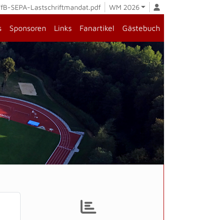
fB-SEPA-Lastschriftmandat.pdf
WM 2026
s
Sponsoren
Links
Fanartikel
Gästebuch