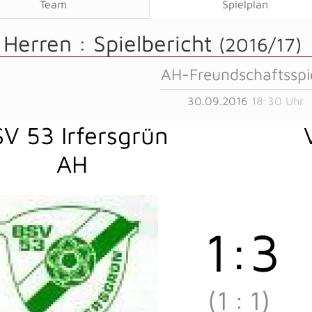
Team
Spielplan
 Herren :
Spielbericht
(2016/17)
AH-Freundschaftsspi
30.09.2016
18:30 Uhr
V 53 Irfersgrün
AH
1
:
3
(1
:
1)