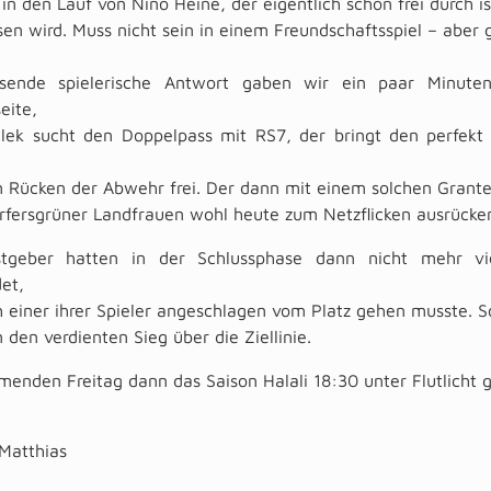
in den Lauf von Nino Heine, der eigentlich schon frei durch i
en wird. Muss nicht sein in einem Freundschaftsspiel – aber
sende spielerische Antwort gaben wir ein paar Minuten
eite,
ilek sucht den Doppelpass mit RS7, der bringt den perfekt 
 Rücken der Abwehr frei. Der dann mit einem solchen Granten
Irfersgrüner Landfrauen wohl heute zum Netzflicken ausrücke
tgeber hatten in der Schlussphase dann nicht mehr vi
et,
 einer ihrer Spieler angeschlagen vom Platz gehen musste. S
 den verdienten Sieg über die Ziellinie.
nden Freitag dann das Saison Halali 18:30 unter Flutlicht 
Matthias