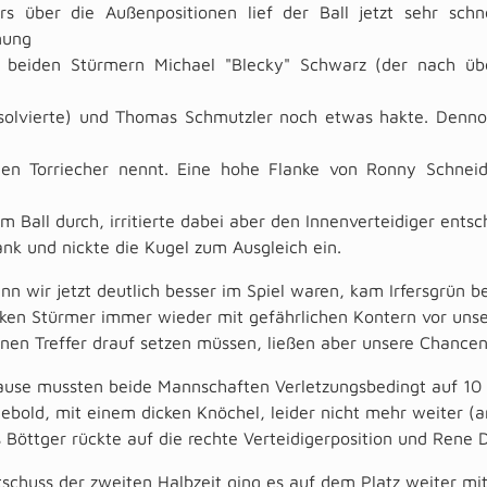
rs über die Außenpositionen lief der Ball jetzt sehr sch
mung
 beiden Stürmern Michael "Blecky" Schwarz (der nach übe
bsolvierte) und Thomas Schmutzler noch etwas hakte. Denno
en Torriecher nennt. Eine hohe Flanke von Ronny Schneid
m Ball durch, irritierte dabei aber den Innenverteidiger ent
lank und nickte die Kugel zum Ausgleich ein.
n wir jetzt deutlich besser im Spiel waren, kam Irfersgrün b
rken Stürmer immer wieder mit gefährlichen Kontern vor unse
nen Treffer drauf setzen müssen, ließen aber unsere Chance
ause mussten beide Mannschaften Verletzungsbedingt auf 10 S
ebold, mit einem dicken Knöchel, leider nicht mehr weiter (a
 Böttger rückte auf die rechte Verteidigerposition und Rene Dav
tschuss der zweiten Halbzeit ging es auf dem Platz weiter mi