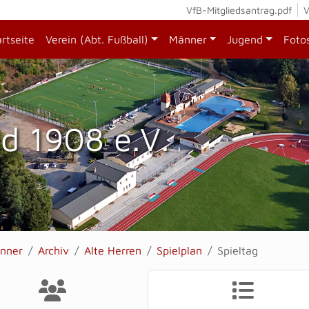
VfB-Mitgliedsantrag.pdf
V
artseite
Verein (Abt. Fußball)
Männer
Jugend
Foto
d 1908 e.V.
nner
Archiv
Alte Herren
Spielplan
Spieltag