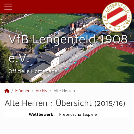
VfB Lengenfeld 1908
e.V.
Offizielle Homepage
Männer
Archiv
Alte Herren
Alte Herren :
Übersicht
(2015/16)
Wettbewerb:
Freundschaftsspiele