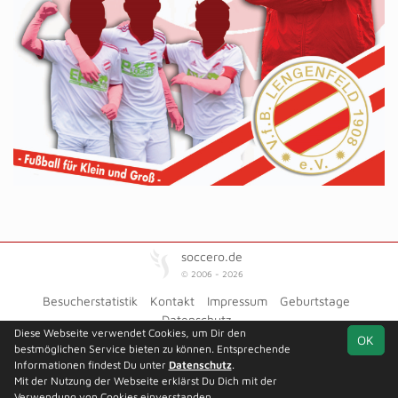
soccero.de
© 2006 - 2026
Besucherstatistik
Kontakt
Impressum
Geburtstage
Datenschutz
Diese Webseite verwendet Cookies, um Dir den
OK
bestmöglichen Service bieten zu können. Entsprechende
Informationen findest Du unter
Datenschutz
.
Mit der Nutzung der Webseite erklärst Du Dich mit der
Team
Spielplan
Statistik
Verwendung von Cookies einverstanden.