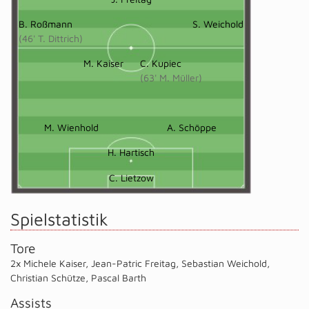
B. Roßmann
S. Weichold
(46' T. Dittrich)
M. Kaiser
C. Kupiec
(63' M. Müller)
M. Wienhold
A. Schöppe
H. Hartisch
C. Lietzow
Spielstatistik
Tore
2x Michele Kaiser
,
Jean-Patric Freitag
,
Sebastian Weichold
,
Christian Schütze
,
Pascal Barth
Assists