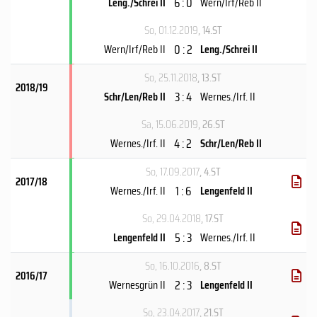
6 : 0
Leng./Schrei II
Wern/Irf/Reb II
So, 01.12.2019
, 14.ST
0 : 2
Wern/Irf/Reb II
Leng./Schrei II
So, 25.11.2018
, 13.ST
2018/19
3 : 4
Schr/Len/Reb II
Wernes./Irf. II
Sa, 15.06.2019
, 26.ST
4 : 2
Wernes./Irf. II
Schr/Len/Reb II
So, 17.09.2017
, 4.ST
2017/18
1 : 6
Wernes./Irf. II
Lengenfeld II
So, 29.04.2018
, 17.ST
5 : 3
Lengenfeld II
Wernes./Irf. II
So, 16.10.2016
, 8.ST
2016/17
2 : 3
Wernesgrün II
Lengenfeld II
So, 23.04.2017
, 21.ST