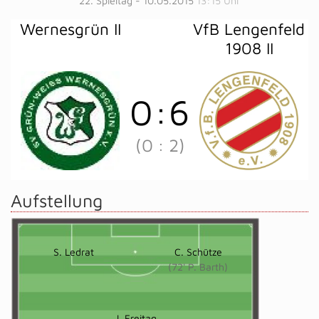
22. Spieltag - 10.05.2015
13:15 Uhr
Wernesgrün II
VfB Lengenfeld
1908 II
0
:
6
(0
:
2)
Aufstellung
S. Ledrat
C. Schütze
(72' P. Barth)
J. Freitag