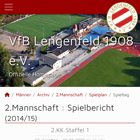
VfB Lengenfeld 1908
e.V.
Offizielle Homepage
Männer
Archiv
2.Mannschaft
Spielplan
Spieltag
2.Mannschaft :
Spielbericht
(2014/15)
2.KK Staffel 1